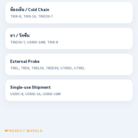
ห้องเย็น / Cold Chain
TRIX-8, TRIX-16, TRID30-7
ยา / วัคซีน
TRID30-7, USRID-16W, TRIX-8
External Probe
TREL, TREX, TREL30, TRED30, UTRED, UTREL
Single-use Shipment
USRIC-8, USRID-16, USRID-16W
PRODUCT MODELS