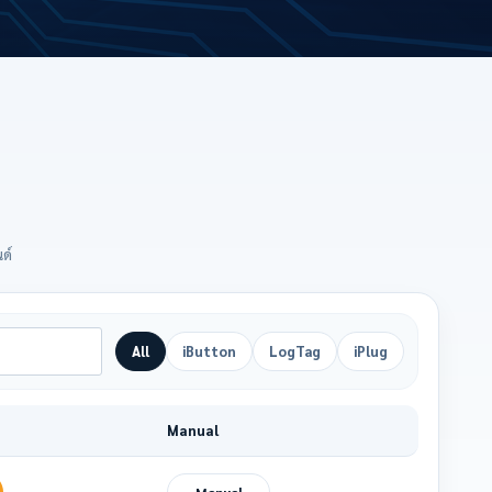
ด์
All
iButton
LogTag
iPlug
Manual