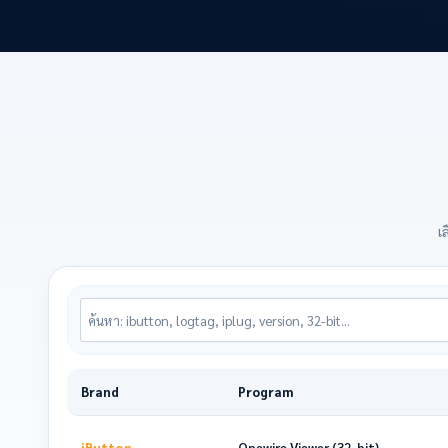
เ
Brand
Program
iButton
Onewire Viewer (32-bit)