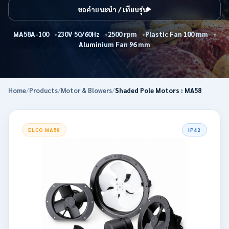
ขอคำแนะนำ / เทียบรุ่น
MA58A-100
230V 50/60Hz
2500 rpm
Plastic Fan 100 mm
Aluminium Fan 96 mm
Home
/
Products
/
Motor & Blowers
/
Shaded Pole Motors : MA58
ELCO MA58
IP42