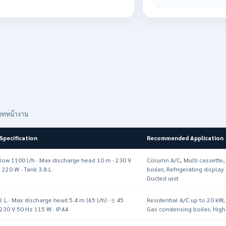
เภทหน้างาน
Specification
Recommended Application
low 1100 l/h · Max discharge head 10 m · 230 V
Column A/C, Multi cassette
 220 W · Tank 3.8 L
boiler, Refrigerating display
Ducted unit
2 L · Max discharge head 5.4 m (65 l/h) · ≤ 45
Residential A/C up to 20 kW,
 230 V 50 Hz 115 W · IP44
Gas condensing boiler, High 