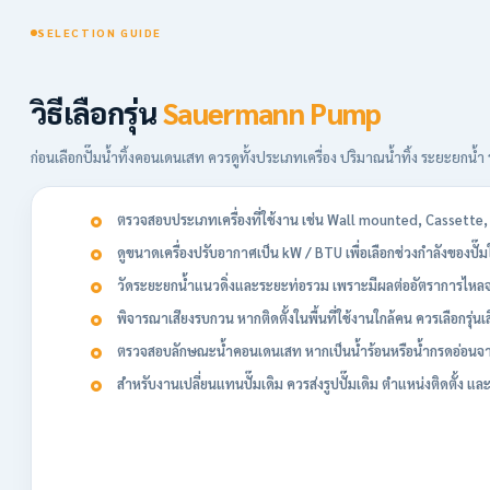
SELECTION GUIDE
วิธีเลือกรุ่น
Sauermann Pump
ก่อนเลือกปั๊มน้ำทิ้งคอนเดนเสท ควรดูทั้งประเภทเครื่อง ปริมาณน้ำทิ้ง ระยะยกน้ำ ร
ตรวจสอบประเภทเครื่องที่ใช้งาน เช่น Wall mounted, Cassette,
ดูขนาดเครื่องปรับอากาศเป็น kW / BTU เพื่อเลือกช่วงกำลังของปั๊
วัดระยะยกน้ำแนวดิ่งและระยะท่อรวม เพราะมีผลต่ออัตราการไหลจร
พิจารณาเสียงรบกวน หากติดตั้งในพื้นที่ใช้งานใกล้คน ควรเลือกรุ่นเส
ตรวจสอบลักษณะน้ำคอนเดนเสท หากเป็นน้ำร้อนหรือน้ำกรดอ่อนจาก 
สำหรับงานเปลี่ยนแทนปั๊มเดิม ควรส่งรูปปั๊มเดิม ตำแหน่งติดตั้ง และข