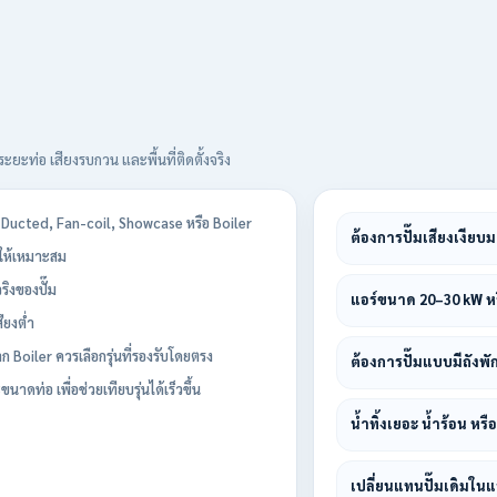
ะยะท่อ เสียงรบกวน และพื้นที่ติดตั้งจริง
 Ducted, Fan-coil, Showcase หรือ Boiler
ต้องการปั๊มเสียงเงียบ
มให้เหมาะสม
ิงของปั๊ม
แอร์ขนาด 20–30 kW หรื
ียงต่ำ
Boiler ควรเลือกรุ่นที่รองรับโดยตรง
ต้องการปั๊มแบบมีถังพัก
นาดท่อ เพื่อช่วยเทียบรุ่นได้เร็วขึ้น
น้ำทิ้งเยอะ น้ำร้อน หร
เปลี่ยนแทนปั๊มเดิมในแ