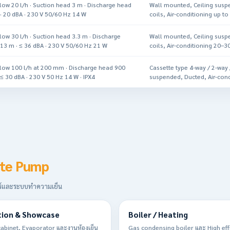
low 20 l/h · Suction head 3 m · Discharge head
Wall mounted, Ceiling susp
· 20 dBA · 230 V 50/60 Hz 14 W
coils, Air-conditioning up t
low 30 l/h · Suction head 3.3 m · Discharge
Wall mounted, Ceiling susp
13 m · ≤ 36 dBA · 230 V 50/60 Hz 21 W
coils, Air-conditioning 20–3
low 100 l/h at 200 mm · Discharge head 900
Cassette type 4-way / 2-way 
≤ 30 dBA · 230 V 50 Hz 14 W · IPX4
suspended, Ducted, Air-cond
te Pump
บแอร์และระบบทำความเย็น
tion & Showcase
Boiler / Heating
y cabinet, Evaporator และงานห้องเย็น
Gas condensing boiler และ High eff