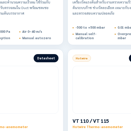
ันและคำนวณความเร็วลม ใช้ร่วมกับ
เครื่องวัดแรงดันสำหรับงานตรวจความรั
หรับตรวจลมใน Duct พร้อมชดเชย
ดันระบบก๊าซ ช่วงวัดละเอียด เหมาะกับ
วามดันบรรยากาศ
และตรวจสอบความปลอดภัย
-500 to +500 mbar
0.01 mb
000 Pa
Air 0–40 m/s
Manual self-
Overpre
option
Manual autozero
calibration
mbar
Datasheet
Hotwire
VT 110 / VT 115
rmo-anemometer
Hotwire Thermo-anemometer