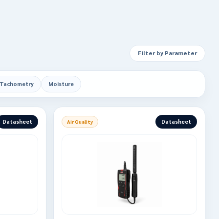
Filter by Parameter
Tachometry
Moisture
Datasheet
Datasheet
Air Quality