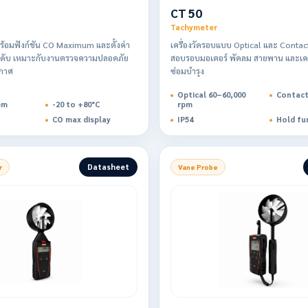
CT 50
Tachymeter
พร้อมฟังก์ชัน CO Maximum และตั้งค่า
เครื่องวัดรอบแบบ Optical และ Contac
ระดับ เหมาะกับงานตรวจความปลอดภัย
สอบรอบมอเตอร์ พัดลม สายพาน และเคร
กาศ
ซ่อมบำรุง
Optical 60–60,000
Contact
pm
-20 to +80°C
rpm
CO max display
IP54
Hold fu
Datasheet
r
Vane Probe