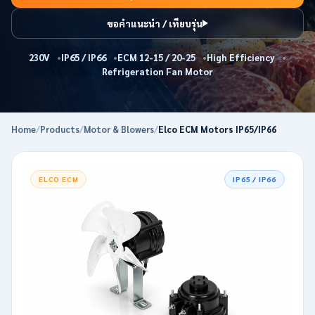
ขอคำแนะนำ / เทียบรุ่น
230V
IP65 / IP66
ECM 12-15 / 20-25
High Efficiency
Refrigeration Fan Motor
Home
/
Products
/
Motor & Blowers
/
Elco ECM Motors IP65/IP66
ELCO ECM
IP65 / IP66